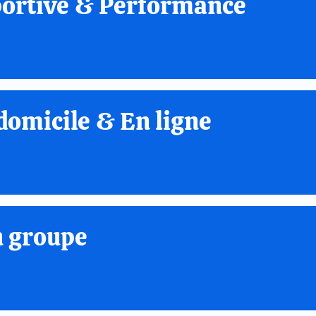
portive & Performance
domicile & En ligne
n groupe