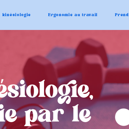
 kinésiologie
Ergonomie au travail
Prend
siologie,
ie par le