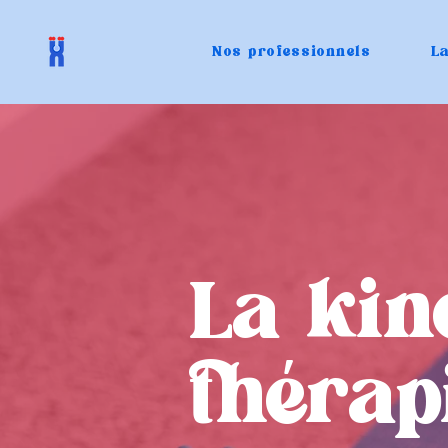
Nos professionnels
La
La kiné
thérap