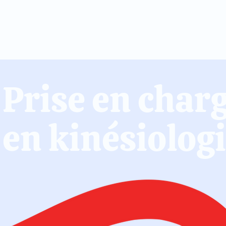
Prise en char
en kinésiolog