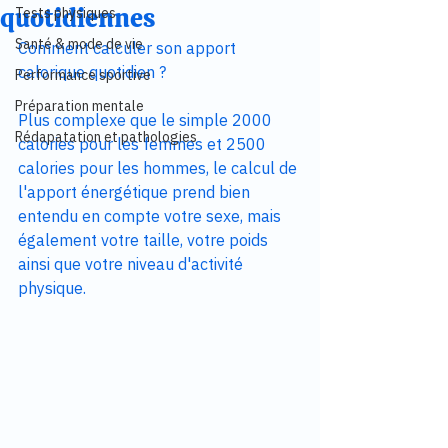
quotidiennes
Tests physiques
Santé & mode de vie
Comment calculer son apport 
calorique quotidien ? 
Performance sportive
Préparation mentale
Plus complexe que le simple 2000 
Rédapatation et pathologies
calories pour les femmes et 2500 
calories pour les hommes, le calcul de 
l'apport énergétique prend bien 
entendu en compte votre sexe, mais 
également votre taille, votre poids 
ainsi que votre niveau d'activité 
physique. 